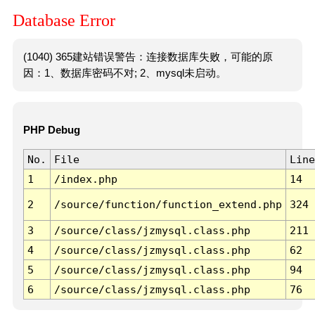
Database Error
(1040) 365建站错误警告：连接数据库失败，可能的原
因：1、数据库密码不对; 2、mysql未启动。
PHP Debug
No.
File
Line
1
/index.php
14
2
/source/function/function_extend.php
324
3
/source/class/jzmysql.class.php
211
4
/source/class/jzmysql.class.php
62
5
/source/class/jzmysql.class.php
94
6
/source/class/jzmysql.class.php
76