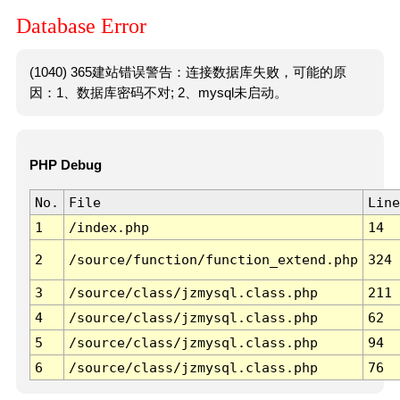
Database Error
(1040) 365建站错误警告：连接数据库失败，可能的原
因：1、数据库密码不对; 2、mysql未启动。
PHP Debug
No.
File
Line
1
/index.php
14
2
/source/function/function_extend.php
324
3
/source/class/jzmysql.class.php
211
4
/source/class/jzmysql.class.php
62
5
/source/class/jzmysql.class.php
94
6
/source/class/jzmysql.class.php
76