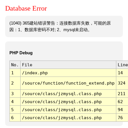
Database Error
(1040) 365建站错误警告：连接数据库失败，可能的原
因：1、数据库密码不对; 2、mysql未启动。
PHP Debug
No.
File
Line
1
/index.php
14
2
/source/function/function_extend.php
324
3
/source/class/jzmysql.class.php
211
4
/source/class/jzmysql.class.php
62
5
/source/class/jzmysql.class.php
94
6
/source/class/jzmysql.class.php
76