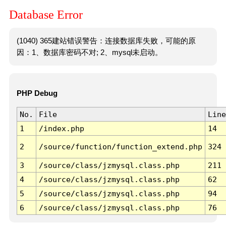
Database Error
(1040) 365建站错误警告：连接数据库失败，可能的原
因：1、数据库密码不对; 2、mysql未启动。
PHP Debug
No.
File
Line
1
/index.php
14
2
/source/function/function_extend.php
324
3
/source/class/jzmysql.class.php
211
4
/source/class/jzmysql.class.php
62
5
/source/class/jzmysql.class.php
94
6
/source/class/jzmysql.class.php
76