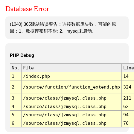
Database Error
(1040) 365建站错误警告：连接数据库失败，可能的原
因：1、数据库密码不对; 2、mysql未启动。
PHP Debug
No.
File
Line
1
/index.php
14
2
/source/function/function_extend.php
324
3
/source/class/jzmysql.class.php
211
4
/source/class/jzmysql.class.php
62
5
/source/class/jzmysql.class.php
94
6
/source/class/jzmysql.class.php
76