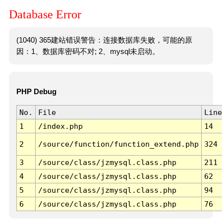
Database Error
(1040) 365建站错误警告：连接数据库失败，可能的原
因：1、数据库密码不对; 2、mysql未启动。
PHP Debug
No.
File
Line
1
/index.php
14
2
/source/function/function_extend.php
324
3
/source/class/jzmysql.class.php
211
4
/source/class/jzmysql.class.php
62
5
/source/class/jzmysql.class.php
94
6
/source/class/jzmysql.class.php
76