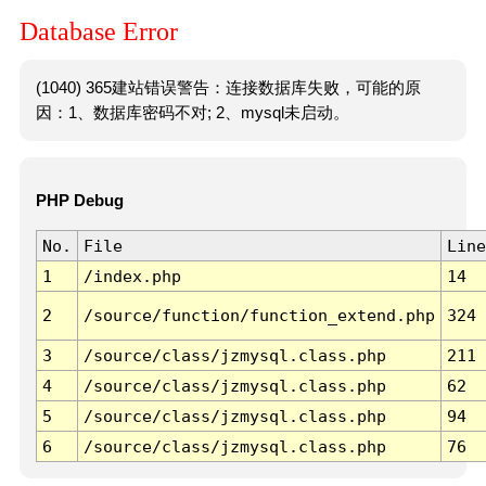
Database Error
(1040) 365建站错误警告：连接数据库失败，可能的原
因：1、数据库密码不对; 2、mysql未启动。
PHP Debug
No.
File
Line
1
/index.php
14
2
/source/function/function_extend.php
324
3
/source/class/jzmysql.class.php
211
4
/source/class/jzmysql.class.php
62
5
/source/class/jzmysql.class.php
94
6
/source/class/jzmysql.class.php
76