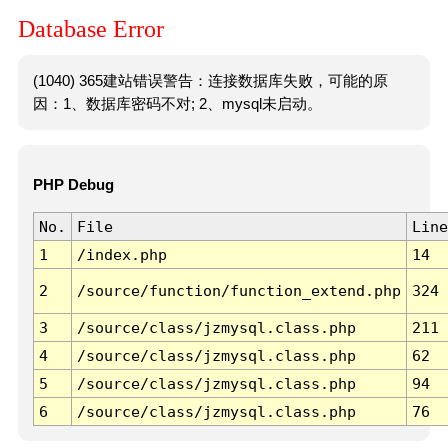
Database Error
(1040) 365建站错误警告：连接数据库失败，可能的原
因：1、数据库密码不对; 2、mysql未启动。
PHP Debug
No.
File
Line
1
/index.php
14
2
/source/function/function_extend.php
324
3
/source/class/jzmysql.class.php
211
4
/source/class/jzmysql.class.php
62
5
/source/class/jzmysql.class.php
94
6
/source/class/jzmysql.class.php
76