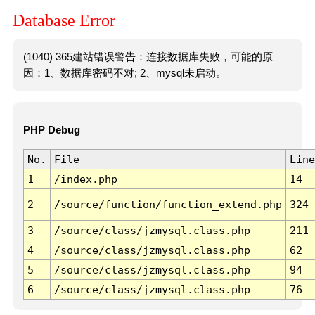
Database Error
(1040) 365建站错误警告：连接数据库失败，可能的原
因：1、数据库密码不对; 2、mysql未启动。
PHP Debug
No.
File
Line
1
/index.php
14
2
/source/function/function_extend.php
324
3
/source/class/jzmysql.class.php
211
4
/source/class/jzmysql.class.php
62
5
/source/class/jzmysql.class.php
94
6
/source/class/jzmysql.class.php
76