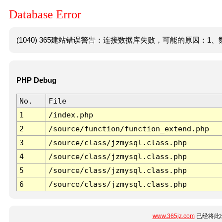
Database Error
(1040) 365建站错误警告：连接数据库失败，可能的原因：1、数
PHP Debug
No.
File
1
/index.php
2
/source/function/function_extend.php
3
/source/class/jzmysql.class.php
4
/source/class/jzmysql.class.php
5
/source/class/jzmysql.class.php
6
/source/class/jzmysql.class.php
www.365jz.com
已经将此