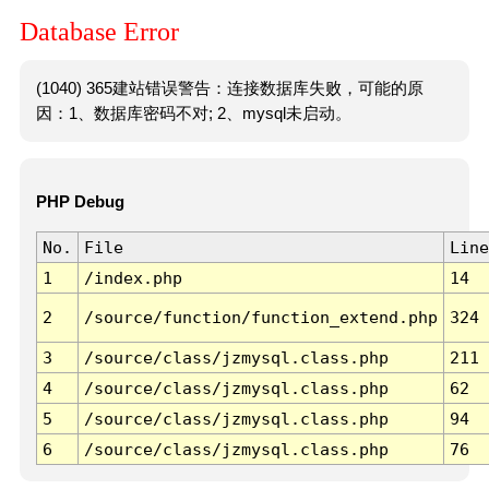
Database Error
(1040) 365建站错误警告：连接数据库失败，可能的原
因：1、数据库密码不对; 2、mysql未启动。
PHP Debug
No.
File
Line
1
/index.php
14
2
/source/function/function_extend.php
324
3
/source/class/jzmysql.class.php
211
4
/source/class/jzmysql.class.php
62
5
/source/class/jzmysql.class.php
94
6
/source/class/jzmysql.class.php
76