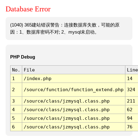
Database Error
(1040) 365建站错误警告：连接数据库失败，可能的原
因：1、数据库密码不对; 2、mysql未启动。
PHP Debug
No.
File
Line
1
/index.php
14
2
/source/function/function_extend.php
324
3
/source/class/jzmysql.class.php
211
4
/source/class/jzmysql.class.php
62
5
/source/class/jzmysql.class.php
94
6
/source/class/jzmysql.class.php
76