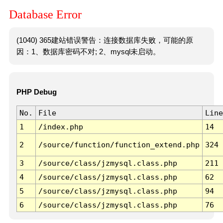
Database Error
(1040) 365建站错误警告：连接数据库失败，可能的原
因：1、数据库密码不对; 2、mysql未启动。
PHP Debug
No.
File
Line
1
/index.php
14
2
/source/function/function_extend.php
324
3
/source/class/jzmysql.class.php
211
4
/source/class/jzmysql.class.php
62
5
/source/class/jzmysql.class.php
94
6
/source/class/jzmysql.class.php
76