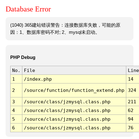
Database Error
(1040) 365建站错误警告：连接数据库失败，可能的原
因：1、数据库密码不对; 2、mysql未启动。
PHP Debug
No.
File
Line
1
/index.php
14
2
/source/function/function_extend.php
324
3
/source/class/jzmysql.class.php
211
4
/source/class/jzmysql.class.php
62
5
/source/class/jzmysql.class.php
94
6
/source/class/jzmysql.class.php
76