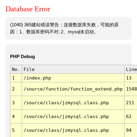
Database Error
(1040) 365建站错误警告：连接数据库失败，可能的原
因：1、数据库密码不对; 2、mysql未启动。
PHP Debug
No.
File
Line
1
/index.php
13
2
/source/function/function_extend.php
1548
3
/source/class/jzmysql.class.php
211
4
/source/class/jzmysql.class.php
62
5
/source/class/jzmysql.class.php
94