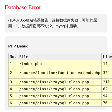
Database Error
(1040) 365建站错误警告：连接数据库失败，可能的原
因：1、数据库密码不对; 2、mysql未启动。
PHP Debug
No.
File
Line
1
/index.php
14
2
/source/function/function_extend.php
324
3
/source/class/jzmysql.class.php
211
4
/source/class/jzmysql.class.php
62
5
/source/class/jzmysql.class.php
94
6
/source/class/jzmysql.class.php
76