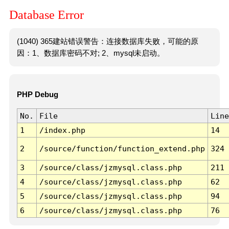
Database Error
(1040) 365建站错误警告：连接数据库失败，可能的原
因：1、数据库密码不对; 2、mysql未启动。
PHP Debug
No.
File
Line
1
/index.php
14
2
/source/function/function_extend.php
324
3
/source/class/jzmysql.class.php
211
4
/source/class/jzmysql.class.php
62
5
/source/class/jzmysql.class.php
94
6
/source/class/jzmysql.class.php
76